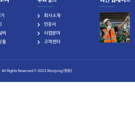
테고리
주요링크
최신 업데이트
형기
회사소개
비
인증서
설비
사업분야
장품
고객센터
All Rights Reserved © 2023 Wonjong [원종]